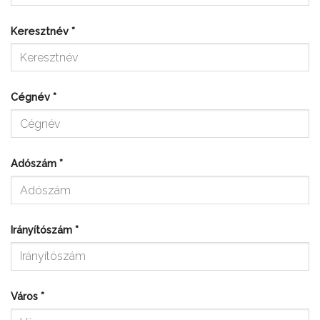
Keresztnév
*
Cégnév
*
Adószám
*
Irányítószám
*
Város
*