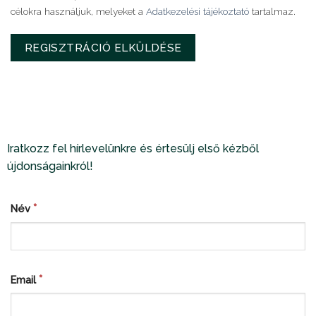
célokra használjuk, melyeket a
Adatkezelési tájékoztató
tartalmaz.
REGISZTRÁCIÓ ELKÜLDÉSE
Iratkozz fel hírlevelünkre és értesülj első kézből
újdonságainkról!
*
Név
*
Email