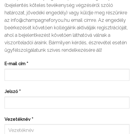
(bejelentés köteles tevékenység végzéséről szóló
határozat, jövedéki engedély) vagy küldje meg részünkre
az info@champagneforyou.hu email címre. Az engedély
beérkezését követően kollégáink aktiválják regisztrációját,
ahol a bejelentkezést követően láthatóvá válnak a
viszonteladói áraink. Bármilyen kérdés, észrevétel esetén
ügyfélszolgálatunk szíves rendelkezésére áll!
E-mail cím
*
Jelszó
*
Vezetéknév
*