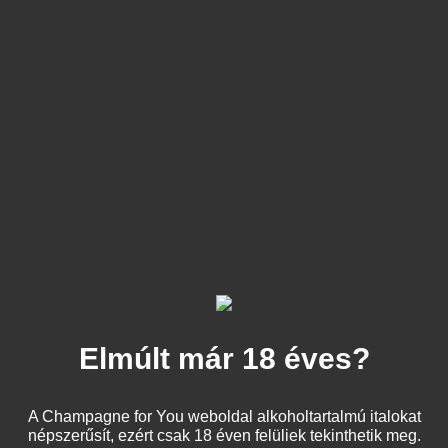
Cukortartalomtól teljesen mentes,
illatában sok gyümölccsel és meglepő
könnyedséggel lopja be magát a
fogyasztója szívébe. Ízében karakteres
és tartós feszítettséget biztosít az
elejétől a végéig.
Ételek mellé ajánljuk:
Aperitif
Tenger gyümölcsei
Osztriga
Elmúlt már 18 éves?
A Champagne for You weboldal alkoholtartalmú italokat
népszerűsít, ezért csak 18 éven felüliek tekinthetik meg.