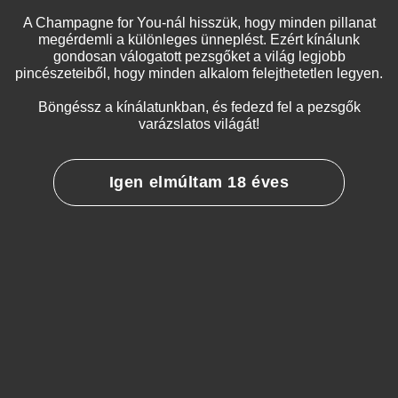
A Champagne for You-nál hisszük, hogy minden pillanat
megérdemli a különleges ünneplést. Ezért kínálunk
gondosan válogatott pezsgőket a világ legjobb
pincészeteiből, hogy minden alkalom felejthetetlen legyen.
Böngéssz a kínálatunkban, és fedezd fel a pezsgők
varázslatos világát!
Igen elmúltam 18 éves
KAPCSOLÓDÓ TERMÉKEK
Rosé 
22.50
CHARLES ELLNER
CHARLES ELLNER
Seduction
Premier
TOVÁ
Millesime
Cru Brut
2007 Brut
35.000
Ft
23.500
Ft