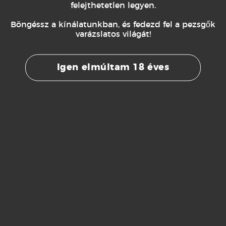
felejthetetlen legyen.
Böngéssz a kínálatunkban, és fedezd fel a pezsgők
varázslatos világát!
Igen elmúltam 18 éves
0
/
Visszajelzés elküldése
Iratkozz fel hírlevelünkre és értesülj első kézből
újdonságainkról!