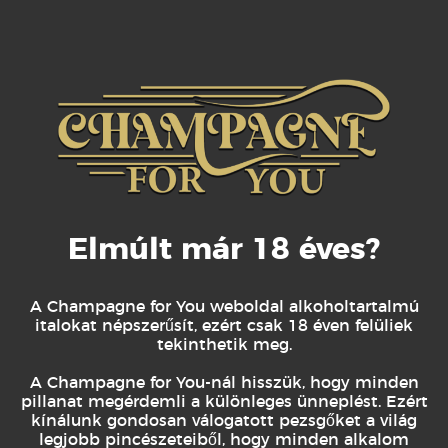
Mennyire voltál elégedett a 
megrendelt termékkel?
Értékelje a terméket ár/érték arány szempontjából.
star
star
star
star
star
Elmúlt már 18 éves?
Mennyire váltotta be a termék az elvárásait?
A Champagne for You weboldal alkoholtartalmú
star
star
star
star
star
italokat népszerűsít, ezért csak 18 éven felüliek
tekinthetik meg.
A Champagne for You-nál hisszük, hogy minden
Tapasztalat a termékről
pillanat megérdemli a különleges ünneplést. Ezért
kínálunk gondosan válogatott pezsgőket a világ
legjobb pincészeteiből, hogy minden alkalom