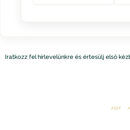
Iratkozz fel hírlevelünkre és értesülj első ké
ÁSZF