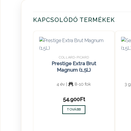
KAPCSOLÓDÓ TERMÉKEK
COLLARD-PICARD
Prestige Extra Brut
Magnum (1,5L)
4 év |
8-10 fok
3 g
54.900
Ft
TOVÁBB