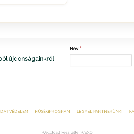
*
Név
zből újdonságainkról!
ADATVÉDELEM
HŰSÉGPROGRAM
LEGYÉL PARTNERÜNK!
K
Weboldalt készítette:
WEXO