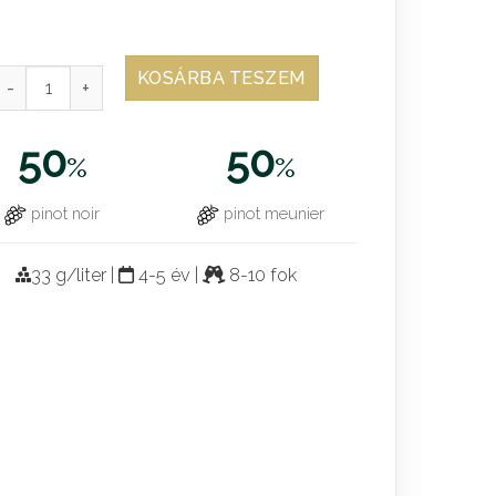
KOSÁRBA TESZEM
50
50
%
%
pinot noir
pinot meunier
33 g/liter |
4-5 év |
8-10 fok