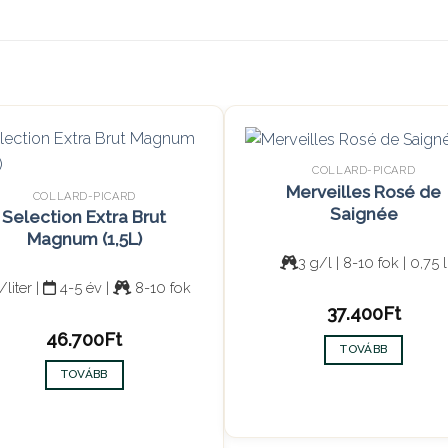
COLLARD-PICARD
Merveilles Rosé de
COLLARD-PICARD
Saignée
Selection Extra Brut
Magnum (1,5L)
3 g/l | 8-10 fok | 0,75 l
/liter |
4-5 év |
8-10 fok
37.400
Ft
46.700
Ft
TOVÁBB
TOVÁBB