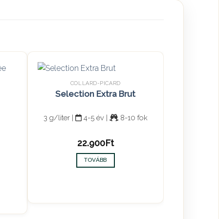
COLLARD-PICARD
Selection Extra Brut
3 g/liter |
4-5 év |
8-10 fok
22.900
Ft
TOVÁBB