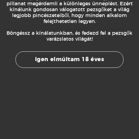
pillanat megérdemli a különleges ünneplést. Ezért
• 1 × MANAMI 100% mulberry selyem
kínálunk gondosan válogatott pezsgőket a világ
legjobb pincészeteiből, hogy minden alkalom
alvómaszk
felejthetetlen legyen.
• 1 × Collard-Picard Dom Picard Blanc de
Böngéssz a kínálatunkban, és fedezd fel a pezsgők
Blancs 0,75 l
varázslatos világát!
Bruttó ár: 44 900 Ft
Igen elmúltam 18 éves