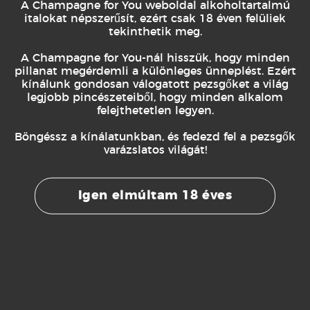
A Champagne for You weboldal alkoholtartalmú
italokat népszerűsít, ezért csak 18 éven felüliek
tekinthetik meg.
A Champagne for You-nál hisszük, hogy minden
pillanat megérdemli a különleges ünneplést. Ezért
KAPCSOLÓDÓ TERMÉKEK
kínálunk gondosan válogatott pezsgőket a világ
legjobb pincészeteiből, hogy minden alkalom
felejthetetlen legyen.
Böngéssz a kínálatunkban, és fedezd fel a pezsgők
varázslatos világát!
Igen elmúltam 18 éves
RD-PICARD
CSOMAGOK
ection
Collard-
ra Brut
Picard Dom
Picard +
.900
Ft
44.900
Ft
Manami
OVÁBB
TOVÁBB
Alvómaszk
COLLARD-PICARD
100%
Essentiel
Mulberry
2012 Zero