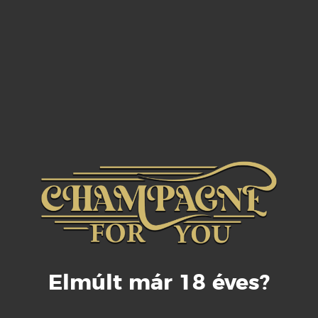
Malolaktikus erjesztés nélkül készült,
rozsdamentes acéltartályokban, majd
ezt követi a tölgyfahodóban érlelt
vörösborokkal való házasítás 10-20%
közötti arányban. Rendkívül aromás és
gazdag cuvée, mely jól párosul piros
gyümölcsös desszertekhez.
Palackérlelés: 3 év
Elmúlt már 18 éves?