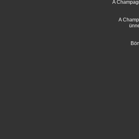
KAPCSOLÓDÓ TERMÉKEK
A Champagne
A Champa
ünne
Bön