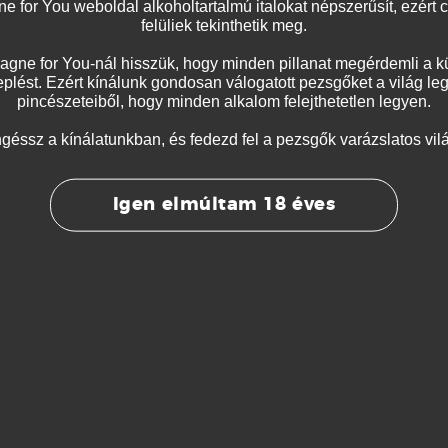
 for You weboldal alkoholtartalmú italokat népszerűsít, ezért 
felüliek tekinthetik meg.
gne for You-nál hisszük, hogy minden pillanat megérdemli a k
plést. Ezért kínálunk gondosan válogatott pezsgőket a világ le
pincészeteiből, hogy minden alkalom felejthetetlen legyen.
géssz a kínálatunkban, és fedezd fel a pezsgők varázslatos vilá
Igen elmúltam 18 éves