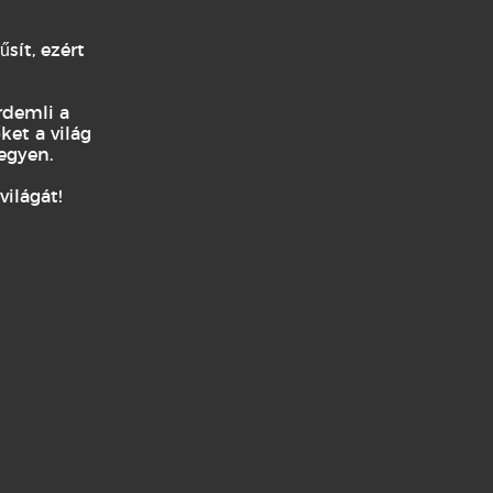
sít, ezért
rdemli a
ket a világ
egyen.
ilágát!