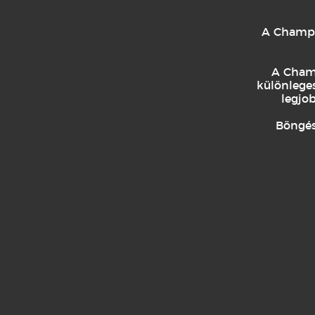
A Champag
A Champ
különleges
legjo
Böngéss
KAPCSOLÓDÓ TERMÉKEK