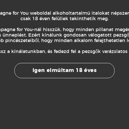
ne for You weboldal alkoholtartalmú italokat népszerű
csak 18 éven felüliek tekinthetik meg.
agne for You-nál hisszük, hogy minden pillanat megé
 ünneplést. Ezért kínálunk gondosan válogatott pezsgő
bb pincészeteiből, hogy minden alkalom felejthetetlen l
z a kínálatunkban, és fedezd fel a pezsgők varázslatos v
Igen elmúltam 18 éves