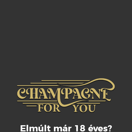
l származik. Komplex illatélményt nyújt, mely indul vaj
zlis és kekszes jegyekbe fejődik tovább. Íze frissítő és
sengés.
ral vagy tepsiben sült baromfival
Elmúlt már 18 éves?