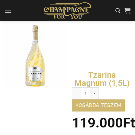
Tzarina
Magnum (1,5L)
KOSÁRBA TESZEM
119.000
F