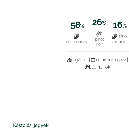
26
58
%
16
%
%
pinot
pinot
chardonnay
meunier
noir
5 g/liter |
minimum 5 év |
10-12 fok
Kóstolási jegyek: