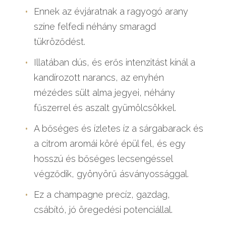
Ennek az évjáratnak a ragyogó arany
színe felfedi néhány smaragd
tükröződést.
Illatában dús, és erős intenzitást kínál a
kandírozott narancs, az enyhén
mézédes sült alma jegyei, néhány
fűszerrel és aszalt gyümölcsökkel.
A bőséges és ízletes íz a sárgabarack és
a citrom aromái köré épül fel, és egy
hosszú és bőséges lecsengéssel
végződik, gyönyörű ásványossággal.
Ez a champagne precíz, gazdag,
csábító, jó öregedési potenciállal.