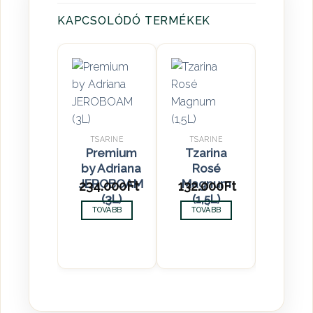
KAPCSOLÓDÓ TERMÉKEK
TSARINE
TSARINE
TSARI
Premium
Tzarina
Tzar
by Adriana
Rosé
Ros
JEROBOAM
Magnum
234.000
Ft
132.000
Ft
83.00
(3L)
(1,5L)
TOVÁBB
TOVÁBB
TOVÁ