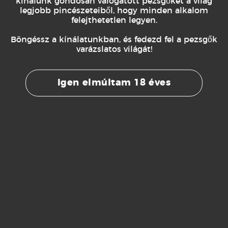
kínálunk gondosan válogatott pezsgőket a világ
legjobb pincészeteiből, hogy minden alkalom
felejthetetlen legyen.
Böngéssz a kínálatunkban, és fedezd fel a pezsgők
varázslatos világát!
Igen elmúltam 18 éves
GÉSZÍTŐK
KIEGÉSZÍTŐK
KIEGÉSZÍTŐK
rjoska
Elegáns
Jégvödör
doboz –
díszdoboz –
ekete
Kék
000
Ft
6.300
Ft
2.100
Ft
OVÁBB
TOVÁBB
TOVÁBB