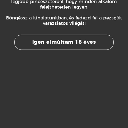
legjobb pincészeteiből, hogy minden alkalom
felejthetetlen legyen.
Böngéssz a kínálatunkban, és fedezd fel a pezsgők
varázslatos világát!
KIEGÉSZÍTŐK
KIEGÉSZÍTŐK
KIEGÉSZ
Matrjoska
Egyszer
Jégvö
Igen elmúltam 18 éves
Kulcstartó
használható
– K
–
jégvödör –
1.500
Ft
1.500
Ft
1.50
Rózsaszín
Rózsaszín
TOVÁBB
TOVÁBB
TOVÁ
Iratkozz fel hírlevelünkre és értesülj első kézből