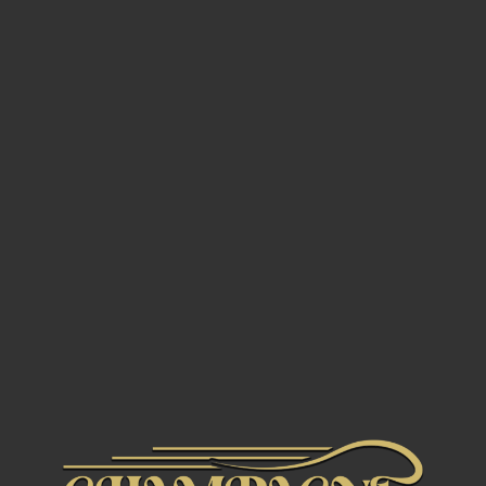
elegancia, a kecses virágos aromatika és a
Belle Époque művészeti irányzat
esztétikája inspirál. A Belle Epoque sorozat
a ház csúcsa, amelyet Emile Gallé ikonikus
anemóna motívuma díszít.
Részletek
Származás:
Champagne, Franciaország
Ház:
Perrier-Jouët
Típus:
Vintage Brut (Chardonnay, Pinot
Noir, Pinot Meunier)
Évjárat:
2014
Stílus:
Elegáns, komplex, virágos