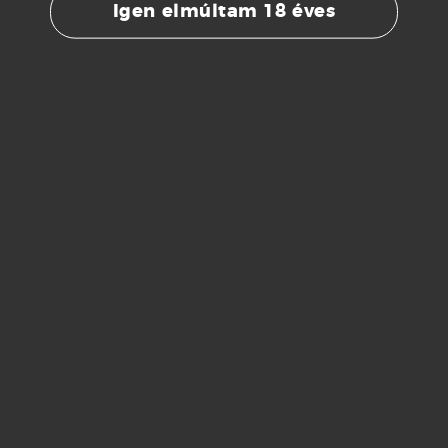
párosítás
Igen elmúltam 18 éves
Ideális választás különleges alkalmakhoz,
ünnepi vacsorákhoz vagy elegáns
aperitifként. Kiválóan párosítható
kagylókkal, homárral, finom halételekkel,
szusival vagy könnyed, fehér húsú
fogásokkal. Fogyasztása 8–10 °C-on
ajánlott a legszebb aromák érdekében.