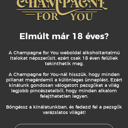
Alkoholtartalom:
12%
Kiszerelés:
Egyedi Belle Epoque design
palack
Elmúlt már 18 éves?
Ízjegyek
A Champagne for You weboldal alkoholtartalmú
A 2014-es évjárat illatában fehér virágok,
italokat népszerűsít, ezért csak 18 éven felüliek
barackvirág, érett citrusok és finom körte
tekinthetik meg.
bontakozik ki. Ízében kifinomult, krémes
A Champagne for You-nál hisszük, hogy minden
textúra, élénk savak, pirítósos és citrusos
pillanat megérdemli a különleges ünneplést. Ezért
kínálunk gondosan válogatott pezsgőket a világ
jegyek, valamint hosszú, ásványos
legjobb pincészeteiből, hogy minden alkalom
felejthetetlen legyen.
lecsengés jellemzi. A korty elegáns, légies
és tökéletesen kiegyensúlyozott.
Böngéssz a kínálatunkban, és fedezd fel a pezsgők
varázslatos világát!
Ajánlott fogyasztás és