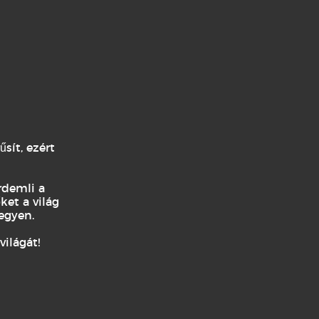
sít, ezért
rdemli a
ket a világ
egyen.
ilágát!