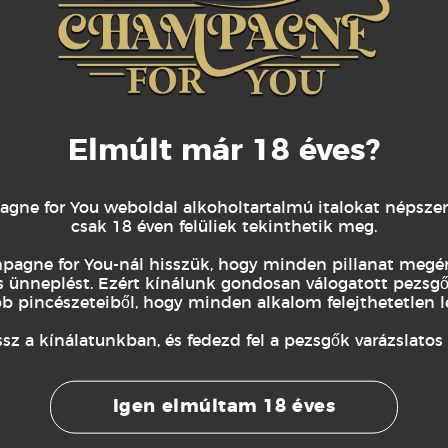
SOMAGOK
CSOMAGOK
Blanc de Blancs
Collard-Picard Dom Picard +
somag – MANAMI
Manami Alvómaszk 100%
yem kendő
Mulberry Selyem
lanc de Blancs +
AJÁNDÉKCSOMAG: Collard-
Elmúlt már 18 éves?
100% mulberry
Picard Dom Picard Blanc de
kendő – luxus
Blancs + MANAMI 100%
mag. 129 990 Ft.
mulberry selyem alvómaszk –
ne for You weboldal alkoholtartalmú italokat népszerű
luxus ajándék 44 900 Ft
csak 18 éven felüliek tekinthetik meg.
9.990
Ft
agne for You-nál hisszük, hogy minden pillanat megé
44.900
Ft
 ünneplést. Ezért kínálunk gondosan válogatott pezsgő
TOVÁBB
bb pincészeteiből, hogy minden alkalom felejthetetlen l
TOVÁBB
z a kínálatunkban, és fedezd fel a pezsgők varázslatos v
Igen elmúltam 18 éves