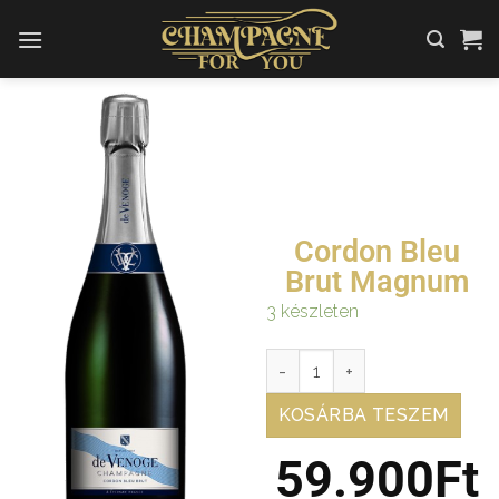
Cordon Bleu
Brut Magnum
3 készleten
KOSÁRBA TESZEM
59.900
Ft