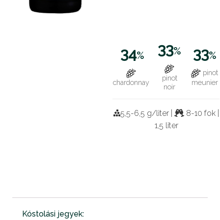
33
34
%
33
%
%
pinot
pinot
chardonnay
meunier
noir
5,5-6,5 g/liter |
8-10 fok |
1,5 liter
Kóstolási jegyek: